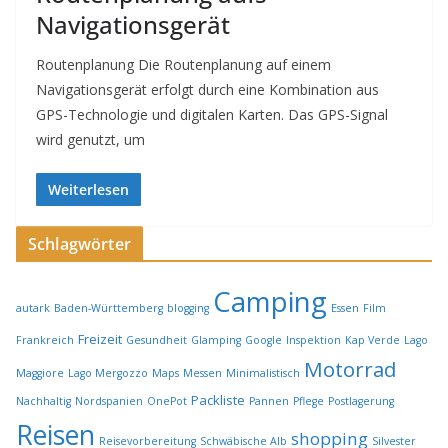
Navigationsgerät
Routenplanung Die Routenplanung auf einem
Navigationsgerät erfolgt durch eine Kombination aus
GPS-Technologie und digitalen Karten. Das GPS-Signal
wird genutzt, um
Weiterlesen
Schlagwörter
Camping
autark
Baden-Württemberg
blogging
Essen
Film
Freizeit
Frankreich
Gesundheit
Glamping
Google
Inspektion
Kap Verde
Lago
Motorrad
Maggiore
Lago Mergozzo
Maps
Messen
Minimalistisch
Packliste
Nachhaltig
Nordspanien
OnePot
Pannen
Pflege
Postlagerung
Reisen
shopping
Reisevorbereitung
Schwäbische Alb
Silvester