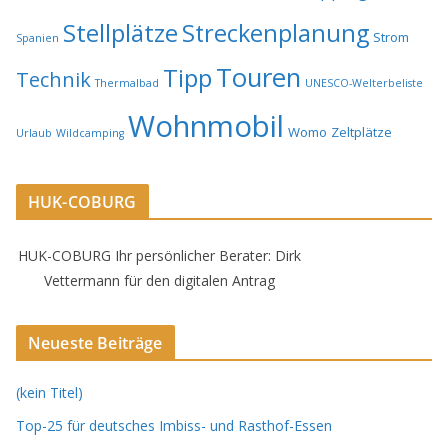
Stellplätze
Streckenplanung
Strom
Spanien
Touren
Tipp
Technik
Thermalbad
UNESCO-Welterbeliste
Wohnmobil
Womo
Zeltplätze
Urlaub
Wildcamping
HUK-COBURG
HUK-COBURG Ihr persönlicher Berater: Dirk
Vettermann für den digitalen Antrag
Neueste Beiträge
(kein Titel)
Top-25 für deutsches Imbiss- und Rasthof-Essen