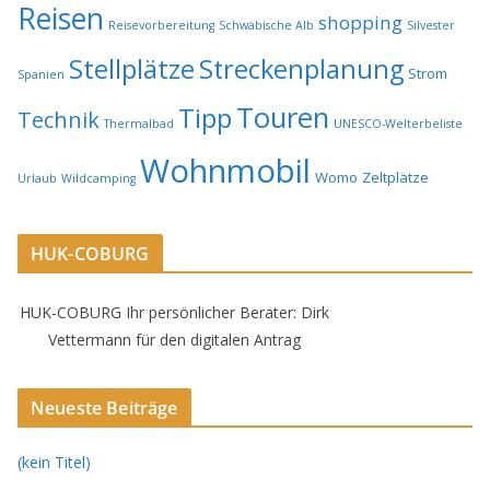
Reisen
shopping
Reisevorbereitung
Schwäbische Alb
Silvester
Stellplätze
Streckenplanung
Strom
Spanien
Touren
Tipp
Technik
Thermalbad
UNESCO-Welterbeliste
Wohnmobil
Womo
Zeltplätze
Urlaub
Wildcamping
HUK-COBURG
HUK-COBURG Ihr persönlicher Berater: Dirk
Vettermann für den digitalen Antrag
Neueste Beiträge
(kein Titel)