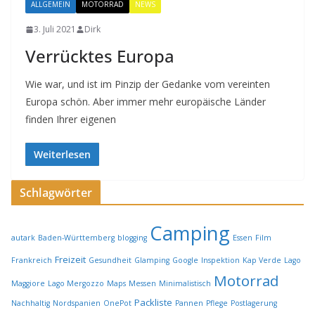
ALLGEMEIN
MOTORRAD
NEWS
3. Juli 2021
Dirk
Verrücktes Europa
Wie war, und ist im Pinzip der Gedanke vom vereinten
Europa schön. Aber immer mehr europäische Länder
finden Ihrer eigenen
Weiterlesen
Schlagwörter
Camping
autark
Baden-Württemberg
blogging
Essen
Film
Freizeit
Frankreich
Gesundheit
Glamping
Google
Inspektion
Kap Verde
Lago
Motorrad
Maggiore
Lago Mergozzo
Maps
Messen
Minimalistisch
Packliste
Nachhaltig
Nordspanien
OnePot
Pannen
Pflege
Postlagerung