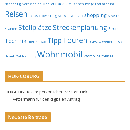
Packliste
Nachhaltig
Nordspanien
OnePot
Pannen
Pflege
Postlagerung
Reisen
shopping
Reisevorbereitung
Schwäbische Alb
Silvester
Stellplätze
Streckenplanung
Strom
Spanien
Touren
Tipp
Technik
Thermalbad
UNESCO-Welterbeliste
Wohnmobil
Womo
Zeltplätze
Urlaub
Wildcamping
HUK-COBURG
HUK-COBURG Ihr persönlicher Berater: Dirk
Vettermann für den digitalen Antrag
Neueste Beiträge