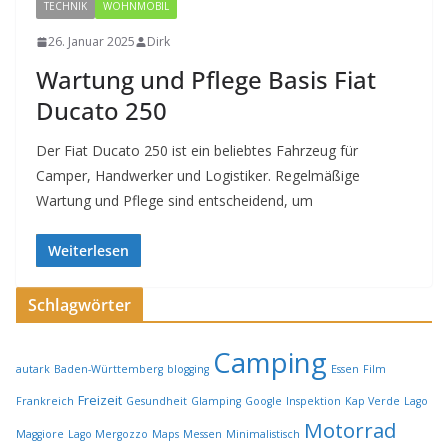
TECHNIK
WOHNMOBIL
26. Januar 2025
Dirk
Wartung und Pflege Basis Fiat
Ducato 250
Der Fiat Ducato 250 ist ein beliebtes Fahrzeug für
Camper, Handwerker und Logistiker. Regelmäßige
Wartung und Pflege sind entscheidend, um
Weiterlesen
Schlagwörter
Camping
autark
Baden-Württemberg
blogging
Essen
Film
Freizeit
Frankreich
Gesundheit
Glamping
Google
Inspektion
Kap Verde
Lago
Motorrad
Maggiore
Lago Mergozzo
Maps
Messen
Minimalistisch