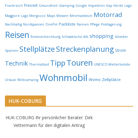
Freizeit
Frankreich
Gesundheit
Glamping
Google
Inspektion
Kap Verde
Lago
Motorrad
Maggiore
Lago Mergozzo
Maps
Messen
Minimalistisch
Packliste
Nachhaltig
Nordspanien
OnePot
Pannen
Pflege
Postlagerung
Reisen
shopping
Reisevorbereitung
Schwäbische Alb
Silvester
Stellplätze
Streckenplanung
Strom
Spanien
Touren
Tipp
Technik
Thermalbad
UNESCO-Welterbeliste
Wohnmobil
Womo
Zeltplätze
Urlaub
Wildcamping
HUK-COBURG
HUK-COBURG Ihr persönlicher Berater: Dirk
Vettermann für den digitalen Antrag