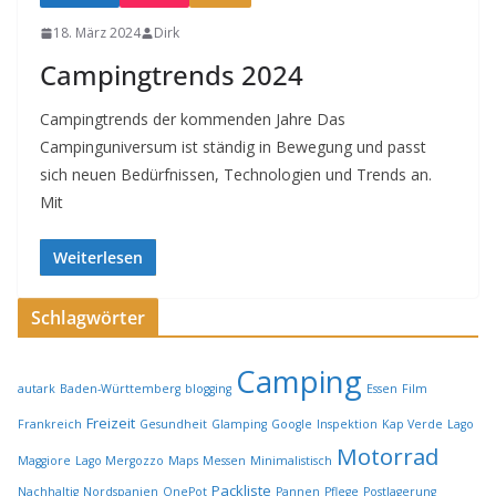
18. März 2024
Dirk
Campingtrends 2024
Campingtrends der kommenden Jahre Das
Campinguniversum ist ständig in Bewegung und passt
sich neuen Bedürfnissen, Technologien und Trends an.
Mit
Weiterlesen
Schlagwörter
Camping
autark
Baden-Württemberg
blogging
Essen
Film
Freizeit
Frankreich
Gesundheit
Glamping
Google
Inspektion
Kap Verde
Lago
Motorrad
Maggiore
Lago Mergozzo
Maps
Messen
Minimalistisch
Packliste
Nachhaltig
Nordspanien
OnePot
Pannen
Pflege
Postlagerung