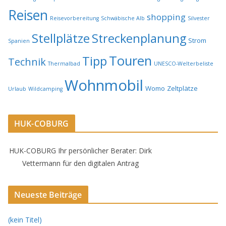
Reisen
shopping
Reisevorbereitung
Schwäbische Alb
Silvester
Stellplätze
Streckenplanung
Strom
Spanien
Touren
Tipp
Technik
Thermalbad
UNESCO-Welterbeliste
Wohnmobil
Womo
Zeltplätze
Urlaub
Wildcamping
HUK-COBURG
HUK-COBURG Ihr persönlicher Berater: Dirk
Vettermann für den digitalen Antrag
Neueste Beiträge
(kein Titel)