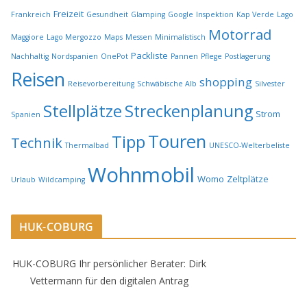
Freizeit
Frankreich
Gesundheit
Glamping
Google
Inspektion
Kap Verde
Lago
Motorrad
Maggiore
Lago Mergozzo
Maps
Messen
Minimalistisch
Packliste
Nachhaltig
Nordspanien
OnePot
Pannen
Pflege
Postlagerung
Reisen
shopping
Reisevorbereitung
Schwäbische Alb
Silvester
Stellplätze
Streckenplanung
Strom
Spanien
Touren
Tipp
Technik
Thermalbad
UNESCO-Welterbeliste
Wohnmobil
Womo
Zeltplätze
Urlaub
Wildcamping
HUK-COBURG
HUK-COBURG Ihr persönlicher Berater: Dirk
Vettermann für den digitalen Antrag