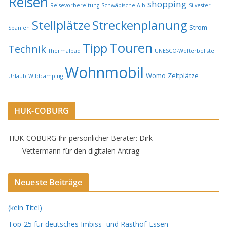
Reisen
shopping
Reisevorbereitung
Schwäbische Alb
Silvester
Stellplätze
Streckenplanung
Strom
Spanien
Touren
Tipp
Technik
Thermalbad
UNESCO-Welterbeliste
Wohnmobil
Womo
Zeltplätze
Urlaub
Wildcamping
HUK-COBURG
HUK-COBURG Ihr persönlicher Berater: Dirk
Vettermann für den digitalen Antrag
Neueste Beiträge
(kein Titel)
Top-25 für deutsches Imbiss- und Rasthof-Essen