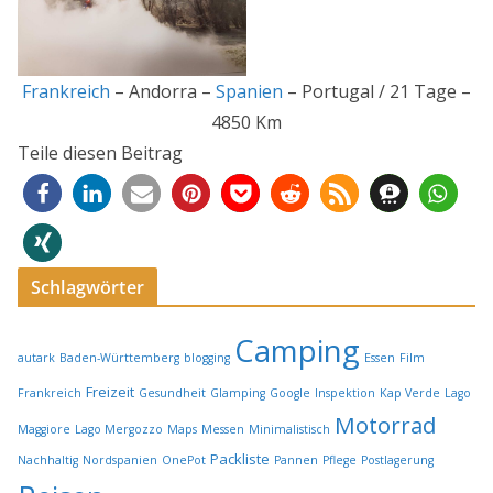
Frankreich
– Andorra –
Spanien
– Portugal / 21 Tage –
4850 Km
Teile diesen Beitrag
Schlagwörter
Camping
autark
Baden-Württemberg
blogging
Essen
Film
Freizeit
Frankreich
Gesundheit
Glamping
Google
Inspektion
Kap Verde
Lago
Motorrad
Maggiore
Lago Mergozzo
Maps
Messen
Minimalistisch
Packliste
Nachhaltig
Nordspanien
OnePot
Pannen
Pflege
Postlagerung