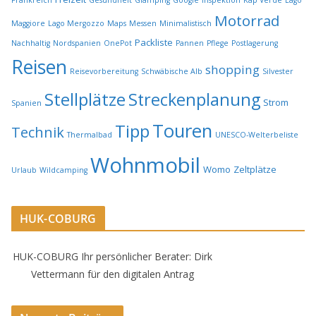
Motorrad
Maggiore
Lago Mergozzo
Maps
Messen
Minimalistisch
Packliste
Nachhaltig
Nordspanien
OnePot
Pannen
Pflege
Postlagerung
Reisen
shopping
Reisevorbereitung
Schwäbische Alb
Silvester
Stellplätze
Streckenplanung
Strom
Spanien
Touren
Tipp
Technik
Thermalbad
UNESCO-Welterbeliste
Wohnmobil
Womo
Zeltplätze
Urlaub
Wildcamping
HUK-COBURG
HUK-COBURG Ihr persönlicher Berater: Dirk
Vettermann für den digitalen Antrag