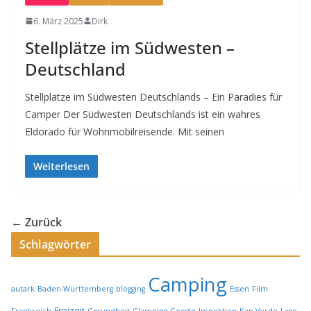
6. März 2025
Dirk
Stellplätze im Südwesten –
Deutschland
Stellplätze im Südwesten Deutschlands – Ein Paradies für
Camper Der Südwesten Deutschlands ist ein wahres
Eldorado für Wohnmobilreisende. Mit seinen
Weiterlesen
← Zurück
Schlagwörter
Camping
autark
Baden-Württemberg
blogging
Essen
Film
Freizeit
Frankreich
Gesundheit
Glamping
Google
Inspektion
Kap Verde
Lago