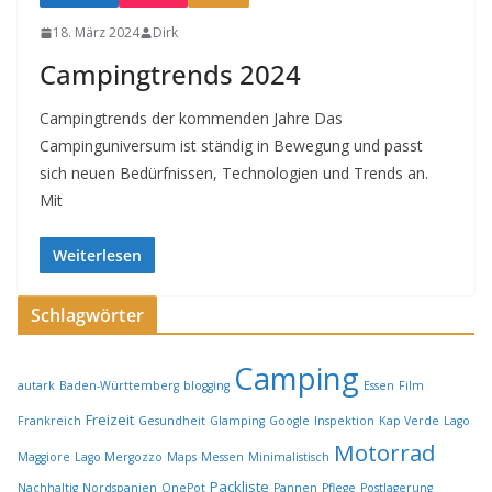
18. März 2024
Dirk
Campingtrends 2024
Campingtrends der kommenden Jahre Das
Campinguniversum ist ständig in Bewegung und passt
sich neuen Bedürfnissen, Technologien und Trends an.
Mit
Weiterlesen
Schlagwörter
Camping
autark
Baden-Württemberg
blogging
Essen
Film
Freizeit
Frankreich
Gesundheit
Glamping
Google
Inspektion
Kap Verde
Lago
Motorrad
Maggiore
Lago Mergozzo
Maps
Messen
Minimalistisch
Packliste
Nachhaltig
Nordspanien
OnePot
Pannen
Pflege
Postlagerung