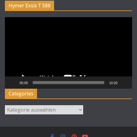
Hymer Exsis T 588
Video-
Player
00:00
10:20
Categories
Categories