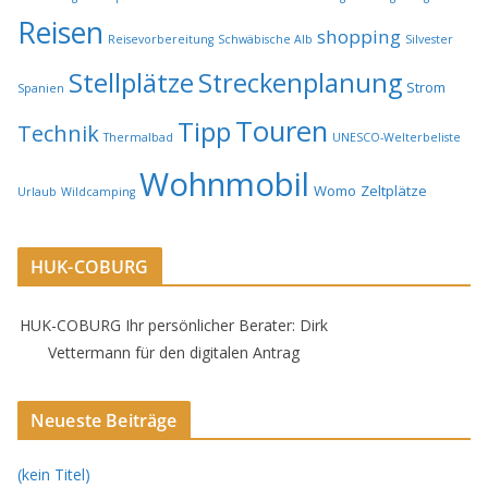
Reisen
shopping
Reisevorbereitung
Schwäbische Alb
Silvester
Stellplätze
Streckenplanung
Strom
Spanien
Touren
Tipp
Technik
Thermalbad
UNESCO-Welterbeliste
Wohnmobil
Womo
Zeltplätze
Urlaub
Wildcamping
HUK-COBURG
HUK-COBURG Ihr persönlicher Berater: Dirk
Vettermann für den digitalen Antrag
Neueste Beiträge
(kein Titel)