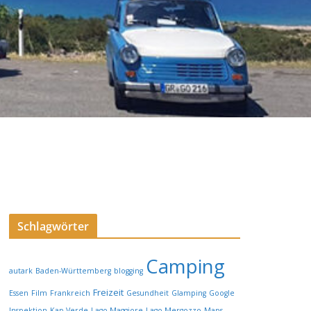
Schlagwörter
Camping
autark
Baden-Württemberg
blogging
Freizeit
Essen
Film
Frankreich
Gesundheit
Glamping
Google
Inspektion
Kap Verde
Lago Maggiore
Lago Mergozzo
Maps