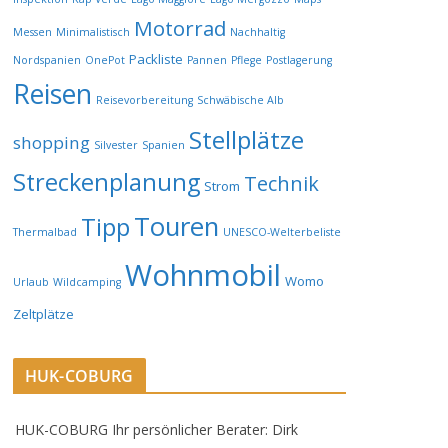
Motorrad
Messen
Minimalistisch
Nachhaltig
Packliste
Nordspanien
OnePot
Pannen
Pflege
Postlagerung
Reisen
Reisevorbereitung
Schwäbische Alb
Stellplätze
shopping
Silvester
Spanien
Streckenplanung
Technik
Strom
Touren
Tipp
Thermalbad
UNESCO-Welterbeliste
Wohnmobil
Womo
Urlaub
Wildcamping
Zeltplätze
HUK-COBURG
HUK-COBURG Ihr persönlicher Berater: Dirk