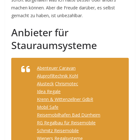
machen können. Aber die Freude darüber, es selbst
gemacht zu haben, ist unbezahlbar.
Anbieter für
Stauraumsysteme
Abenteuer Caravan
Aluprofiltechnik Kohl
Alusteck
Chrismotec
Idea Regale
Krenn & Wittenzellner GdbR
Mobil Safe
Reisemobilhafen Bad Dürrheim
RG Regalbau für Reisemobile
Schmitz Reisemobile
Wieners Regalsysteme