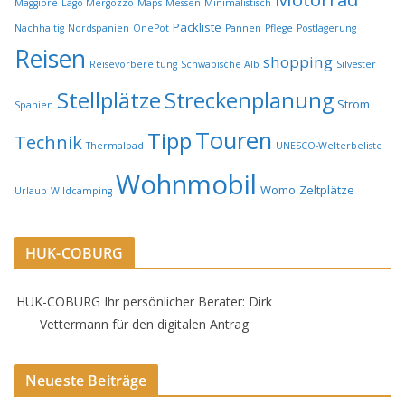
Maggiore
Lago Mergozzo
Maps
Messen
Minimalistisch
Packliste
Nachhaltig
Nordspanien
OnePot
Pannen
Pflege
Postlagerung
Reisen
shopping
Reisevorbereitung
Schwäbische Alb
Silvester
Stellplätze
Streckenplanung
Strom
Spanien
Touren
Tipp
Technik
Thermalbad
UNESCO-Welterbeliste
Wohnmobil
Womo
Zeltplätze
Urlaub
Wildcamping
HUK-COBURG
HUK-COBURG Ihr persönlicher Berater: Dirk
Vettermann für den digitalen Antrag
Neueste Beiträge