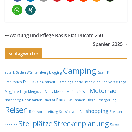
Wartung und Pflege Basis Fiat Ducato 250
Spanien 2025
Schlagwörter
Camping
autark
Baden-Württemberg
blogging
Essen
Film
Freizeit
Frankreich
Gesundheit
Glamping
Google
Inspektion
Kap Verde
Lago
Motorrad
Maggiore
Lago Mergozzo
Maps
Messen
Minimalistisch
Packliste
Nachhaltig
Nordspanien
OnePot
Pannen
Pflege
Postlagerung
Reisen
shopping
Reisevorbereitung
Schwäbische Alb
Silvester
Stellplätze
Streckenplanung
Strom
Spanien