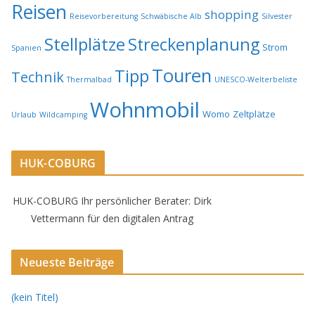
Reisen
shopping
Reisevorbereitung
Schwäbische Alb
Silvester
Stellplätze
Streckenplanung
Strom
Spanien
Touren
Tipp
Technik
Thermalbad
UNESCO-Welterbeliste
Wohnmobil
Womo
Zeltplätze
Urlaub
Wildcamping
HUK-COBURG
HUK-COBURG Ihr persönlicher Berater: Dirk
Vettermann für den digitalen Antrag
Neueste Beiträge
(kein Titel)