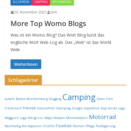
ALLGEMEIN
CAMPING
WOHNMOBIL
20. November 2021
Dirk
More Top Womo Blogs
Was ist ein Womo Blog? Das Wort Blog kürzt das
englische Wort Web-Log ab. Das „Web“ ist das World
Wide
Weiterlesen
Schlagwörter
Camping
autark
Baden-Württemberg
blogging
Essen
Film
Freizeit
Frankreich
Gesundheit
Glamping
Google
Inspektion
Kap Verde
Lago
Motorrad
Maggiore
Lago Mergozzo
Maps
Messen
Minimalistisch
Packliste
Nachhaltig
Nordspanien
OnePot
Pannen
Pflege
Postlagerung