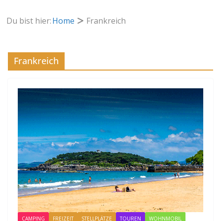
Du bist hier:
Home
Frankreich
Frankreich
CAMPING
FREIZEIT
STELLPLÄTZE
TOUREN
WOHNMOBIL