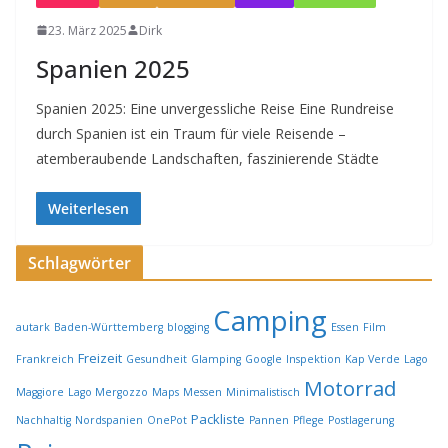
23. März 2025
Dirk
Spanien 2025
Spanien 2025: Eine unvergessliche Reise Eine Rundreise
durch Spanien ist ein Traum für viele Reisende –
atemberaubende Landschaften, faszinierende Städte
Weiterlesen
Schlagwörter
Camping
autark
Baden-Württemberg
blogging
Essen
Film
Freizeit
Frankreich
Gesundheit
Glamping
Google
Inspektion
Kap Verde
Lago
Motorrad
Maggiore
Lago Mergozzo
Maps
Messen
Minimalistisch
Packliste
Nachhaltig
Nordspanien
OnePot
Pannen
Pflege
Postlagerung