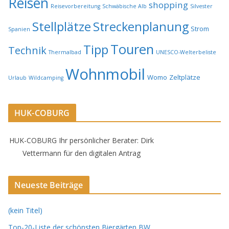
Reisen
shopping
Reisevorbereitung
Schwäbische Alb
Silvester
Stellplätze
Streckenplanung
Strom
Spanien
Touren
Tipp
Technik
Thermalbad
UNESCO-Welterbeliste
Wohnmobil
Womo
Zeltplätze
Urlaub
Wildcamping
HUK-COBURG
HUK-COBURG Ihr persönlicher Berater: Dirk
Vettermann für den digitalen Antrag
Neueste Beiträge
(kein Titel)
Top-20-Liste der schönsten Biergärten BW