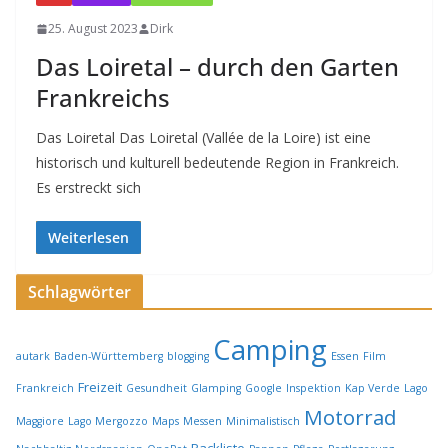
25. August 2023
Dirk
Das Loiretal – durch den Garten
Frankreichs
Das Loiretal Das Loiretal (Vallée de la Loire) ist eine
historisch und kulturell bedeutende Region in Frankreich.
Es erstreckt sich
Weiterlesen
Schlagwörter
Camping
autark
Baden-Württemberg
blogging
Essen
Film
Freizeit
Frankreich
Gesundheit
Glamping
Google
Inspektion
Kap Verde
Lago
Motorrad
Maggiore
Lago Mergozzo
Maps
Messen
Minimalistisch