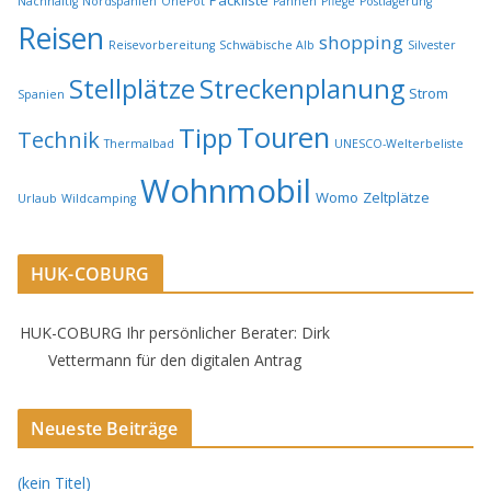
Packliste
Nachhaltig
Nordspanien
OnePot
Pannen
Pflege
Postlagerung
Reisen
shopping
Reisevorbereitung
Schwäbische Alb
Silvester
Stellplätze
Streckenplanung
Strom
Spanien
Touren
Tipp
Technik
Thermalbad
UNESCO-Welterbeliste
Wohnmobil
Womo
Zeltplätze
Urlaub
Wildcamping
HUK-COBURG
HUK-COBURG Ihr persönlicher Berater: Dirk
Vettermann für den digitalen Antrag
Neueste Beiträge
(kein Titel)