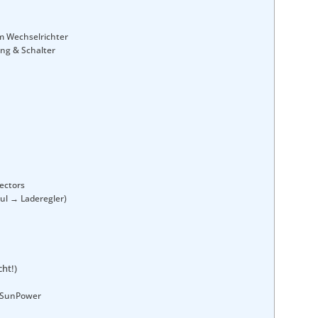
m Wechselrichter
ng & Schalter
ectors
ul → Laderegler)
cht!)
se SunPower