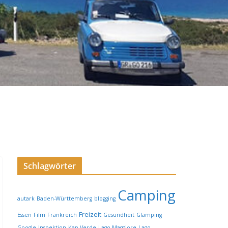
Schlagwörter
Camping
autark
Baden-Württemberg
blogging
Freizeit
Essen
Film
Frankreich
Gesundheit
Glamping
Google
Inspektion
Kap Verde
Lago Maggiore
Lago