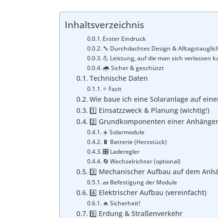
Inhaltsverzeichnis
Erster Eindruck
🔧 Durchdachtes Design & Alltagstauglic
💪 Leistung, auf die man sich verlassen 
🌧️ Sicher & geschützt
Technische Daten
⭐ Fazit
Wie baue ich eine Solaranlage auf ei
1️⃣ Einsatzzweck & Planung (wichtig!)
2️⃣ Grundkomponenten einer Anhänger
☀️ Solarmodule
🔋 Batterie (Herzstück)
🎛️ Laderegler
🔄 Wechselrichter (optional)
3️⃣ Mechanischer Aufbau auf dem Anh
🧱 Befestigung der Module
4️⃣ Elektrischer Aufbau (vereinfacht)
🔥 Sicherheit!
5️⃣ Erdung & Straßenverkehr