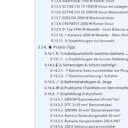
loadchamp 1500 W Reiner Sinus
ECTIVE CSI 15 1500 W Sinus mit Ladeger
ECTIVE CSI 20 2000 W Sinus‑Wechselric
EDECOA 2000 W Wechselrichter
CREABEST 2000 W Reiner Sinus
🔌 Top 1500 W-Modelle – Gute Balance a
⚡ Stärkere 2000 W-Modelle – Mehr Pe
🔧 Empfehlungen zur Auswahl
🧠 Praxis-Tipp
🔌 1) Kabelquerschnitt zwischen Batterie 
📐 Empfehlungen bei kurzen Kabellänge
🔒 2) Sicherungen & Schutz (wichtig!)
📍 Batterie-Seite (unmittelbar am Plusp
📍 Zwischensicherung / Schalter
📏 3) Batteriekabeltypen & -länge
🧰 4) Praktische Checkliste vor dem Anschl
📌 Empfehlung in Kurzform
EBROM Batteriekabel 35 mm² Set
DTC 2×35 mm² Batteriekabel
QWORK 35 mm² Batteriekabel‑Set
Battery Verbindungskabel 35 mm²
Batterie‑Hauptschalter 200 A IP67
200 A Sicherungstrennschalter