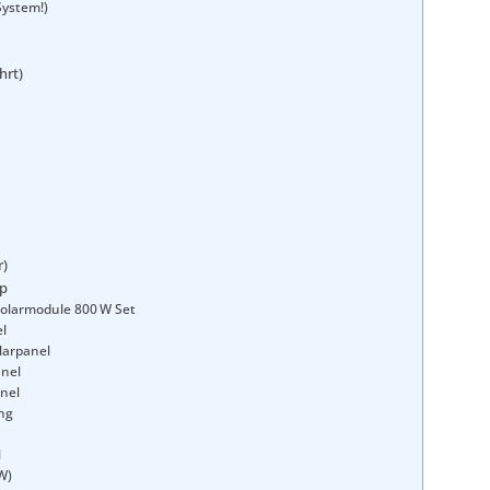
System!)
rt)
r)
up
olarmodule 800 W Set
l
larpanel
anel
anel
ng
l
W)