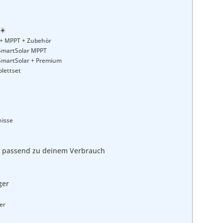
☀️
h + MPPT + Zubehör
 SmartSolar MPPT
+ SmartSolar + Premium
lettset
nisse
n passend zu deinem Verbrauch
ger
er