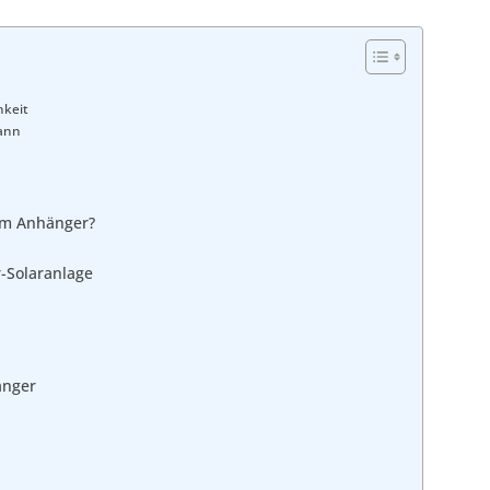
hkeit
kann
nem Anhänger?
-Solaranlage
änger