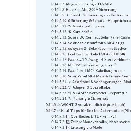
Mega‑Sicherung 200 A MTA
Blue Sea ANL 200 A Sicherung
🔋 Kabel – Verbindung von Batterie zu
🔒 Sicherung & Schutz – Hauptsicheru
🔧 Montage-Hinweise
🧠 Kurz erklärt
Solara DC‑Connect Solar Panel Cable
Solar cable 6 mm² with MC4 plugs
deleycon 2× Solarkabel mit Stecker
EcoFlow Solarkabel MC4 auf XT60i
Paar 3→1 Y‑Zweig T4‑Steckverbinder
MXRPV Solar‑Y‑Zweig, 6 mm²
Paar 4‑in‑1 MC4 Kabelbaugruppen
Solar Panel MC4 Male & Female Conn
☀️ Solarkabel & Verlängerungen (Mod
🔌 Adapter & Spezialkabel
🔩 MC4 Steckverbinder / Reparatur
🔧 Planung & Sicherheit
⚠️ WICHTIG vorab (ehrlich & praxisnah)
✅ Kauf-Tipps für flexible Solarmodule (Pfli
1️⃣ Oberfläche: ETFE – kein PET
2️⃣ Zellen: Monokristallin, idealerwei
3️⃣ Leistung pro Modul