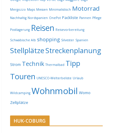
Motorrad
Mergozzo
Maps
Messen
Minimalistisch
Packliste
Nachhaltig
Nordspanien
OnePot
Pannen
Pflege
Reisen
Postlagerung
Reisevorbereitung
shopping
Schwäbische Alb
Silvester
Spanien
Stellplätze
Streckenplanung
Tipp
Technik
Strom
Thermalbad
Touren
UNESCO-Welterbeliste
Urlaub
Wohnmobil
Womo
Wildcamping
Zeltplätze
HUK-COBURG