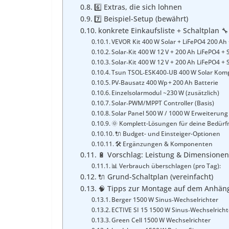
6️⃣ Extras, die sich lohnen
7️⃣ Beispiel-Setup (bewährt)
konkrete Einkaufsliste + Schaltplan 🔧
VEVOR Kit 400 W Solar + LiFePO4 200 A
Solar‑Kit 400 W 12 V + 200 Ah LiFePO4 +
Solar‑Kit 400 W 12 V + 200 Ah LiFePO4 
Tsun TSOL‑ESK400‑UB 400 W Solar Komp
PV‑Bausatz 400 Wp + 200 Ah Batterie
Einzelsolarmodul ~230 W (zusätzlich)
Solar‑PWM/MPPT Controller (Basis)
Solar Panel 500 W / 1000 W Erweiterung
🌞 Komplett-Lösungen für deine Bedürf
🔌 Budget- und Einsteiger-Optionen
🛠️ Ergänzungen & Komponenten
🔋 Vorschlag: Leistung & Dimensione
📊 Verbrauch überschlagen (pro Tag):
🔌 Grund-Schaltplan (vereinfacht)
🧠 Tipps zur Montage auf dem Anhän
Berger 1500 W Sinus‑Wechselrichter
ECTIVE SI 15 1500 W Sinus‑Wechselricht
Green Cell 1500 W Wechselrichter