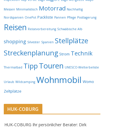
Motorrad
Messen
Minimalistisch
Nachhaltig
Packliste
Nordspanien
OnePot
Pannen
Pflege
Postlagerung
Reisen
Reisevorbereitung
Schwäbische Alb
Stellplätze
shopping
Silvester
Spanien
Streckenplanung
Technik
Strom
Touren
Tipp
Thermalbad
UNESCO-Welterbeliste
Wohnmobil
Womo
Urlaub
Wildcamping
Zeltplätze
HUK-COBURG
HUK-COBURG Ihr persönlicher Berater: Dirk