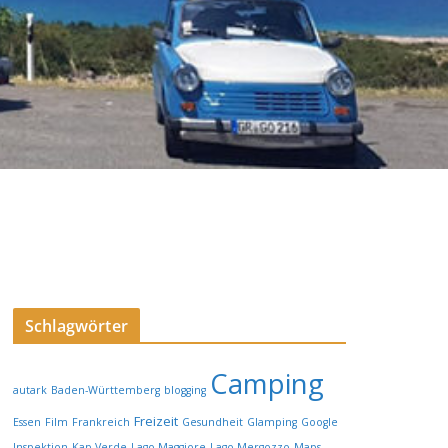
Schlagwörter
Camping
autark
Baden-Württemberg
blogging
Freizeit
Essen
Film
Frankreich
Gesundheit
Glamping
Google
Inspektion
Kap Verde
Lago Maggiore
Lago Mergozzo
Maps