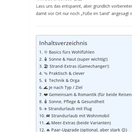
Lass uns das entspannt, aber gründlich vorbereiten
damit vor Ort nur noch „Füße im Sand“ angesagt is
Inhaltsverzeichnis
🌞 Basics fürs Wohlfühlen
🧴 Sonne & Haut (super wichtig!)
🏖️ Strand-Extras (Gamechanger!)
🩴 Praktisch & clever
📱 Technik & Orga
🌊 Je nach Typ / Ziel
❤️ Gemeinsam & Romantik (für beide Reisen
🧴 Sonne, Pflege & Gesundheit
✈️ Strandurlaub mit Flug
🚐 Strandurlaub mit Wohnmobil
🌊 Meer-Extras (beide Varianten)
🔥 Paar-Upgrade (optional, aber stark 😌)