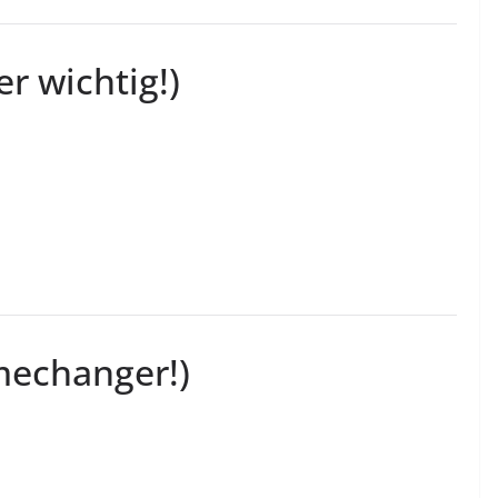
r wichtig!)
amechanger!)