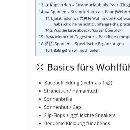
✈️ Kapverden – Strandurlaub als Paar (Flug)
🚐 Spanien – Strandurlaub als Paar (Wohnm
Jetzt reden wir 😎🚐🏍️ Wohnmobil + Koffer
habe ich dir eine richtig umfangreiche, prax
Was die Liste abdeckt (kurzer Überblick):
🔧🏍️ Motorrad-Tagestour – Packliste (komp
🇪🇸 Spanien – Spezifische Ergänzungen
Bald gehen wir noch tiefer:
🌞 Basics fürs Wohlfü
Badebekleidung (mehr als 1 😉)
Strandtuch / Hamamtuch
Sonnenbrille
Sonnenhut / Cap
Flip-Flops + ggf. leichte Sneakers
Bequeme Kleidung für abends