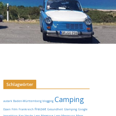
Schlagwörter
Camping
autark
Baden-Württemberg
blogging
Freizeit
Essen
Film
Frankreich
Gesundheit
Glamping
Google
Inspektion
Kap Verde
Lago Maggiore
Lago Mergozzo
Maps