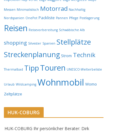
Motorrad
Messen
Minimalistisch
Nachhaltig
Packliste
Nordspanien
OnePot
Pannen
Pflege
Postlagerung
Reisen
Reisevorbereitung
Schwäbische Alb
Stellplätze
shopping
Silvester
Spanien
Streckenplanung
Technik
Strom
Touren
Tipp
Thermalbad
UNESCO-Welterbeliste
Wohnmobil
Womo
Urlaub
Wildcamping
Zeltplätze
HUK-COBURG
HUK-COBURG Ihr persönlicher Berater: Dirk