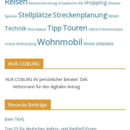
Reisen
shopping
Reisevorbereitung
Schwäbische Alb
Silvester
Stellplätze
Streckenplanung
Strom
Spanien
Touren
Tipp
Technik
Thermalbad
UNESCO-Welterbeliste
Wohnmobil
Womo
Zeltplätze
Urlaub
Wildcamping
HUK-COBURG
HUK-COBURG Ihr persönlicher Berater: Dirk
Vettermann für den digitalen Antrag
Neueste Beiträge
(kein Titel)
Top-25 für deutsches Imbiss- und Rasthof-Essen