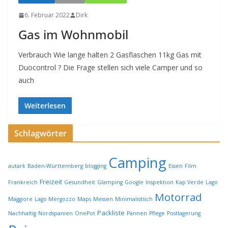
6. Februar 2022
Dirk
Gas im Wohnmobil
Verbrauch Wie lange halten 2 Gasflaschen 11kg Gas mit
Duocontrol ? Die Frage stellen sich viele Camper und so
auch
Weiterlesen
Schlagwörter
Camping
autark
Baden-Württemberg
blogging
Essen
Film
Freizeit
Frankreich
Gesundheit
Glamping
Google
Inspektion
Kap Verde
Lago
Motorrad
Maggiore
Lago Mergozzo
Maps
Messen
Minimalistisch
Packliste
Nachhaltig
Nordspanien
OnePot
Pannen
Pflege
Postlagerung